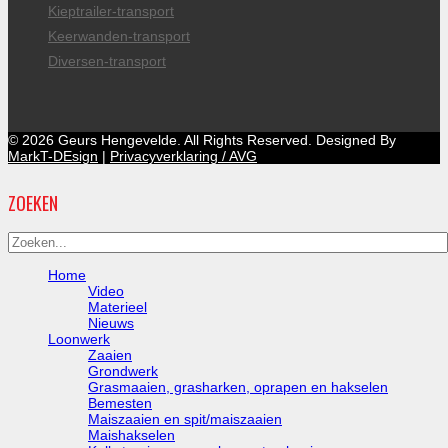
Kieptrailer-transport
Keerwanden-transport
Diversen-transport
© 2026 Geurs Hengevelde. All Rights Reserved. Designed By
MarkT-DEsign
|
Privacyverklaring / AVG
ZOEKEN
Home
Video
Materieel
Nieuws
Loonwerk
Zaaien
Grondwerk
Grasmaaien, grasharken, oprapen en hakselen
Bemesten
Maiszaaien en spit/maiszaaien
Maishakselen