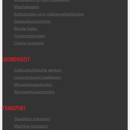
Maishakselen
Kalkstrooien voor opbrengstverhoging
Gewasbescherming
Ronde balen
Compoststrooien
Overig loonwerk
GRONDVERZET
Cultuurtechnische werken
Lasergestuurd egaliseren
Miniwerkzaamheden
Sloopwerkzaamheden
TRANSPORT
Staal/ijzer-transport
Machine-transport