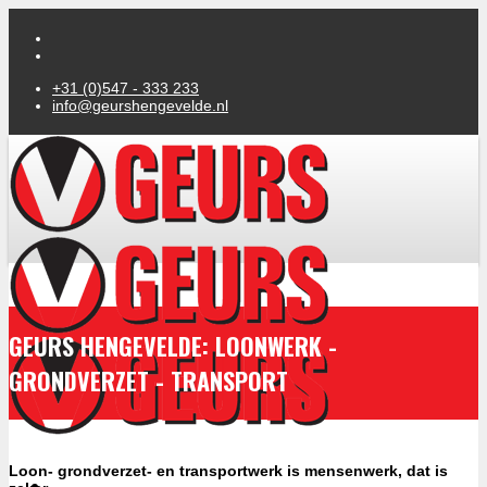
+31 (0)547 - 333 233
info@geurshengevelde.nl
GEURS HENGEVELDE: LOONWERK -
GRONDVERZET - TRANSPORT
Loon- grondverzet- en transportwerk is mensenwerk, dat is