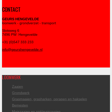
CONTACT
GEURS HENGEVELDE
loonwerk - grondverzet - transport
Slotsweg 6
7496 PW Hengevelde
+31 (0)547 333 233
info@geurshengevelde.nl
LOONWERK
Zaaien
Grondwerk
Grasmaaien, grasharken, oprapen en hakselen
Bemesten
Maiszaaien en spit/maiszaaien